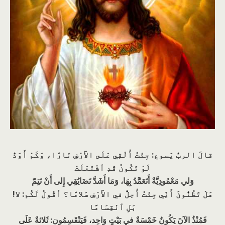
قالَ الربُّ يَسوع: جِئْتُ أُلْقِي عَلَى الأَرْضِ نَارًا، وَكَمْ أَوَدُّ
لَوْ تَكُونُ قَدِ ٱشْتَعَلَتْ
وَلي مَعْمُودِيَّةٌ أَتَعَمَّدُ بِهَا، وَمَا أَشَدَّ تَضَايُقِي إِلى أَنْ تَتِمّ
هَلْ تَظُنُّونَ أَنِّي جِئْتُ أُحِلُّ في الأَرْضِ سَلامًا؟ أقُولُ لَكُم: لا!
بَلِ ٱنْقِسَامًا
فَمُنْذُ الآنَ يَكُونُ خَمْسَةٌ في بَيْتٍ وَاحِد، فَيَنْقَسِمُون: ثَلاثةٌ عَلَى