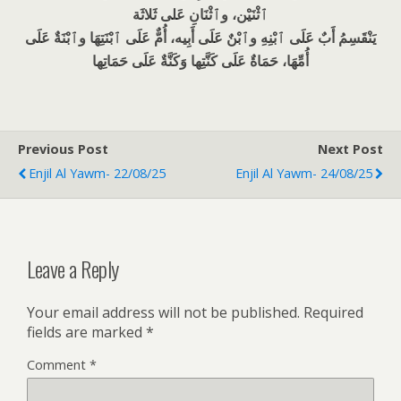
ٱثْنَيْن، وٱثْنَانِ عَلى ثَلاثَة
يَنْقَسِمُ أَبٌ عَلَى ٱبْنِهِ وٱبْنٌ عَلَى أَبِيه، أُمٌّ عَلَى ٱبْنَتِهَا وٱبْنَةٌ عَلَى
أُمِّهَا، حَمَاةٌ عَلَى كَنَّتِها وَكَنَّةٌ عَلَى حَمَاتِها
Previous Post
Next Post
Enjil Al Yawm- 22/08/25
Enjil Al Yawm- 24/08/25
Leave a Reply
Your email address will not be published.
Required
fields are marked
*
Comment
*