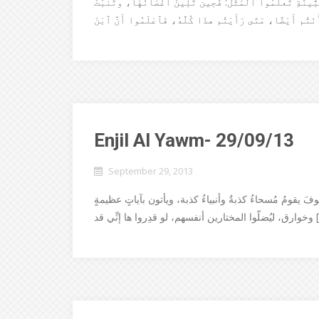
ّ يَسوع: مِنَ التِّينَةِ تَعلَّمُوا المَثَل: فَحِين تَلِينُ أَغْصَانُهَا، وتَنبُتُ
Enjil Al Yawm- 29/09/13
September 29, 2013
فَ يقومُ مُسحاءُ كذبةٌ وأنبياءُ كذبة، ويأتون بآياتٍ عظيمةٍ
و قدِروا ها إنِّي قد