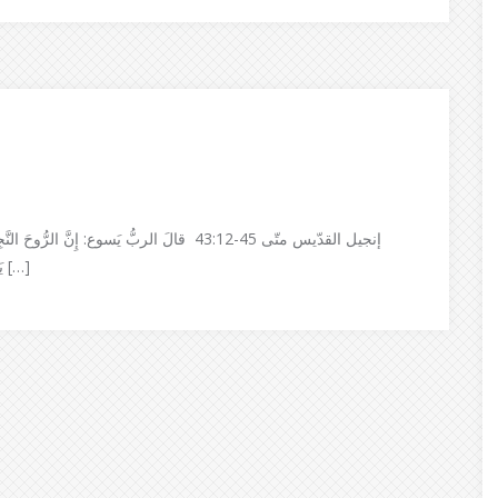
إنجيل القدّيس متّى 45-43:12 قالَ الربُّ يَسوع: إِ،
يَطْلُبُ الرَّاحَةَ فلا يَجِدُهَا حينَئِذٍ يَقُول: سَأَعُودُ إِلى بَيْتِي الَّذي […]