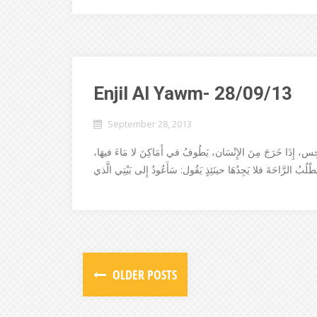
Enjil Al Yawm- 28/09/13
September 28, 2013
نَّ الرُّوحَ النَّجِس، إِذَا خَرَجَ مِنَ الإِنْسَان، يَطُوفُ في أَمَاكِنَ لا مَاءَ فيهَا
OLDER POSTS