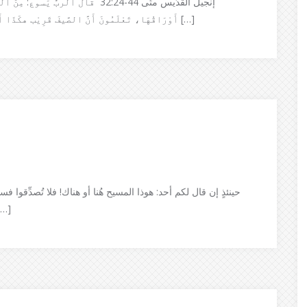
إنجيل القدّيس متّى 44-32:24 قالَ الربُ
أَوْرَاقُهَا، تَعْلَمُونَ أَنَّ الصَّيفَ قَرِيْب هكَذَا أَنْتُم أَيْضًا، مَتَى رَأَيْتُم هذَا كُلَّهُ، فَٱعْلَمُوا أَنَّ ٱبْنَ […]
حينئذٍ إن قال لكم أحد: هوذا المسيح هُنا أو هناك! فلا تُصدِّقوا فسو
وخوارق، ليُضلّوا المختارين أنفسهم، ل […]