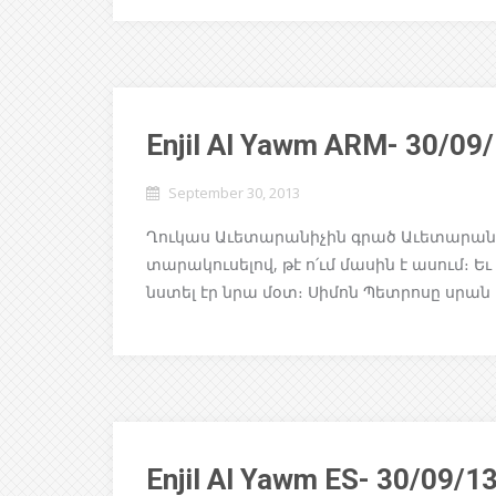
Enjil Al Yawm ARM- 30/09
September 30, 2013
Ղուկաս Աւետարանիչին գրած Աւետարանը 1
տարակուսելով, թէ ո՛ւմ մասին է ասում։ Եւ
նստել էր նրա մօտ։ Սիմոն Պետրոսը սրան
Enjil Al Yawm ES- 30/09/1