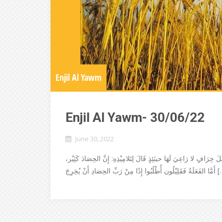
Enjil Al Yawm
Enjil Al Yawm- 30/06/22
June 30, 2022
َ خِرَافٍ لا رَاعِيَ لَهَا حينَئِذٍ قَالَ لِتَلامِيْذِهِ: إِنَّ الحِصَادَ كَثِيْر
ُبُوا إِذًا مِنْ رَبِّ الحِصَادِ أَنْ يُخِرِجَ