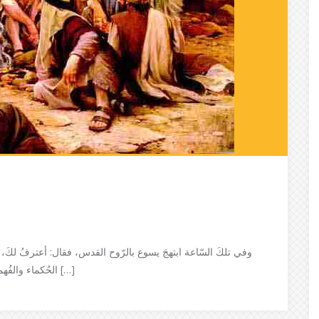
وفي تلكَ السّاعة ابتهجَ يسوع بالرّوح القدس، فقال: أعترفُ لكَ، يا
الحُكماء والفُهماء، وأظهَرْتَها للأطفال. نعم، أيّها الآب، لأنَّكَ هكذا ارتضَيْت […]