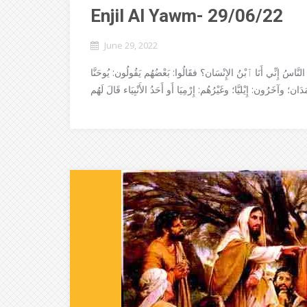
Enjil Al Yawm- 29/06/22
June 29, 2022
 النَّاسُ إِنِّي أَنَا ٱبْنُ الإِنْسَان؟ فقَالُوا: بَعْضُهُم يَقُولُون: يُوحَنَّا