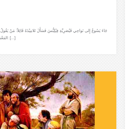
جَاءَ يَسُوعُ إِلى نَواحِي قَيْصَرِيَّةِ فِيْلِبُّسَ فَسَأَلَ تَلامِيْذَهُ قَائِلاً: مَنْ يَقُولُ
المَعْمَدَان؛ وآخَرُون: إِيْليَّا؛ وغَيْرُهُم: إِرْمِيَا أَو أَحَدُ الأَنْبِيَاء قَالَ لَهُم: […]