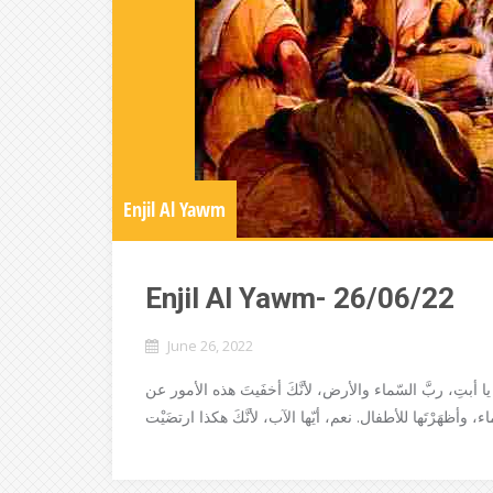
Enjil Al Yawm
Enjil Al Yawm- 26/06/22
June 26, 2022
 أبتِ، ربَّ السّماء والأرض، لأنَّكَ أخفَيتَ هذه الأمور عن