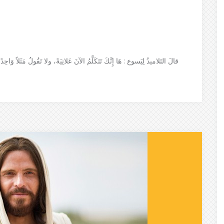
قالَ التَلاميذُ لِيَسوع : هَا إِنَّكَ تَتَكَلَّمُ الآنَ عَلانِيَةً، ولا تَقُولُ مَثَلاً وَاحِد.