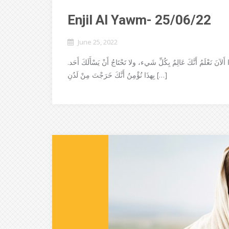
Enjil Al Yawm- 25/06/22
June 25, 2022
ًا أَلآنَ نَعْلَمُ أَنَّكَ عَالِمٌ بِكُلِّ شَيء، ولا تَحْتَاجُ أَنْ يَسْأَلَكَ أَحَد
بِهذَا نُؤْمِنُ أَنَّكَ خَرَجْتَ مِنْ لَدُنِ […]