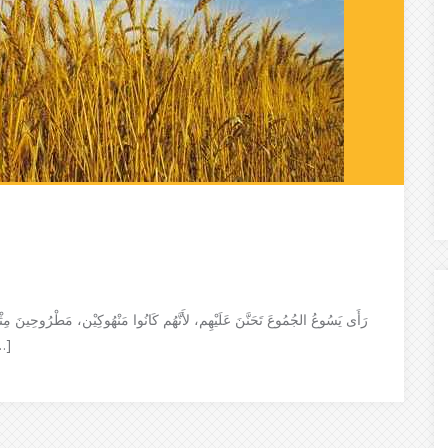
رَأَى يَسُوعُ الجُمُوعَ تَحَنَّنَ عَلَيْهِم، لأَنَّهُم كَانُوا مَنْهُوكِيْن، مَطْرُوحِينَ مِثْل،
أَمَّا الفَعَلَةُ فَقَلِيْلُون أُطْل […]