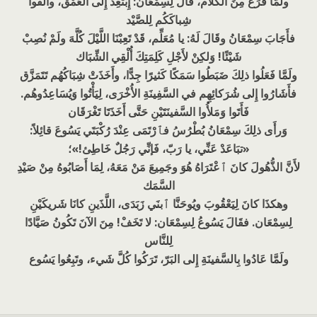
ولَمَّا فَرَغَ مِنَ الكَلام، قالَ لِسِمْعَان: إِبْتَعِدْ إِلى العُمْق، وأَلْقُوا
شِباكَكُم لِلصَّيْد
فأَجَابَ سِمْعَانُ وقَالَ لَهُ: يا مُعَلِّم، قَدْ تَعِبْنَا اللَّيْلَ كُلَّهَ ولَمْ نُصِبْ
شَيْئًا! وَلكِنْ لأَجْلِ كَلِمَتِكَ أُلْقِي الشِّبَاك
ولَمَّا فَعَلُوا ذلِكَ ضَبَطُوا سَمَكًا كَثيرًا جِدًّا، وأَخَذَتْ شِبَاكُهُم تَتَمَزَّق
فأَشَارُوا إِلى شُرَكائِهِم في السَّفِينَةِ الأُخْرَى، لِيَأْتُوا وَيُسَاعِدُوهُم.
فَأَتَوا وَمَلأُوا السَّفينَتَيْنِ حَتَّى أَخَذَتَا تَغْرَقَان
وَرأَى ذلِكَ سِمْعَانُ بُطْرُسُ فٱرْتَمَى عِنْدَ رُكْبَتَي يَسُوعَ قائِلاً:
«تبَاعَدْ عَنِّي، يا رَبّ، فَإنِّي رَجُلٌ خَاطِئ!»؛
لأَنَّ الذُّهُولَ كانَ ٱعْتَرَاهُ هُوَ وجَمِيعَ مَنْ مَعَهُ، لِمَا أَصَابُوهُ مِنْ صَيْدِ
السَّمَك
وهكذَا كانَ لِيَعْقُوبَ ويُوحَنَّا ٱبنَي زَبَدَى، اللَّذَينِ كانَا شَريكَيْنِ
لِسِمْعَان. فقَالَ يَسُوعُ لِسِمْعَان: لا تَخَفْ! مِنَ الآنَ تَكُونُ صَيَّادًا
لِلنَّاس
ولَمَّا عَادُوا بِالسَّفينَةِ إِلى البَرّ، تَرَكُوا كُلَّ شَيء، وتَبِعُوا يَسُوع