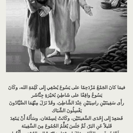
فيمَا كانَ الجَمْعُ مُزْدَحِمًا على يَسُوعَ يُصْغِي إِلى كَلِمَةِ الله، وكَانَ
يَسُوعُ واقِفًا على شَاطِئِ بُحَيْرَةِ جِنَّاشَر
رأَى سَفِينَتَيْنِ راسِيَتَيْنِ عِنْدَ الشَّاطِئ، وقَدْ نَزَلَ مِنْهُمَا الصَّيَّادُونَ
يَغْسِلُونَ الشِّبَاك
فَصَعِدَ إِلى إِحْدَى السَّفينَتَيْن، وكَانَتْ لِسِمْعَان، وسَأَلَهُ أَنْ يَبتَعِدَ
قَليلاً عَنِ البَرّ، ثُمَّ جَلَسَ يُعَلِّمُ الجُمُوعَ مِنَ السَّفِينَة